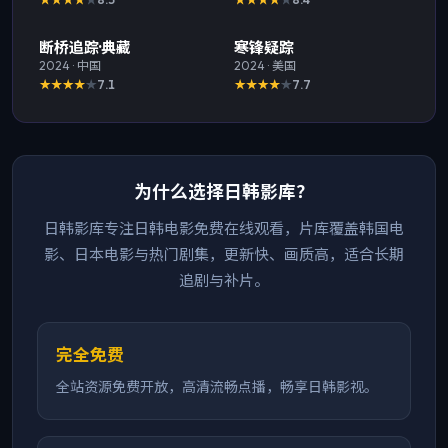
最新
最新
断桥追踪·典藏
寒锋疑踪
2024
·
中国
2024
·
美国
7.1
7.7
为什么选择日韩影库？
日韩影库专注日韩电影免费在线观看，片库覆盖韩国电
影、日本电影与热门剧集，更新快、画质高，适合长期
追剧与补片。
完全免费
全站资源免费开放，高清流畅点播，畅享日韩影视。