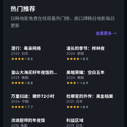
热门推荐
日韩电影免费在线观看热门榜，高口碑韩日电影每日
更新
查看更多 →
热门
TOP
1
热门
TOP
2
潜行：毒枭网络
漫长的季节：桦林夜
2022
·
日本
2024
·
泰国
8.6
8.0
热门
TOP
3
热门
釜山大海买好年夜饭的那
黑暗荣耀：空白五年
一天
2023
·
美国
2024
·
美国
8.8
6.9
热门
热门
万里归途：撤侨72小时
检察官的外传：黑金档案
2024
·
中国
2021
·
日本
7.7
8.9
热门
热门
流浪厨师的年夜饭
利益区域
2018
·
英国
2019
·
日本