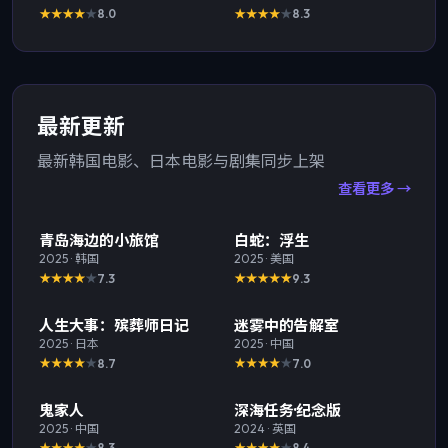
8.0
8.3
最新更新
最新韩国电影、日本电影与剧集同步上架
查看更多 →
最新
TOP
1
最新
TOP
2
青岛海边的小旅馆
白蛇：浮生
2025
·
韩国
2025
·
美国
7.3
9.3
最新
TOP
3
最新
人生大事：殡葬师日记
迷雾中的告解室
2025
·
日本
2025
·
中国
8.7
7.0
最新
最新
鬼家人
深海任务·纪念版
2025
·
中国
2024
·
英国
8.3
8.4