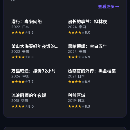
查看更多 →
精选
TOP
1
精选
TOP
2
潜行：毒枭网络
漫长的季节：桦林夜
2022
·
日本
2024
·
泰国
8.6
8.0
精选
TOP
3
精选
釜山大海买好年夜饭的那
黑暗荣耀：空白五年
一天
2023
·
美国
2024
·
美国
8.8
6.9
精选
精选
万里归途：撤侨72小时
检察官的外传：黑金档案
2024
·
中国
2021
·
日本
7.7
8.9
精选
精选
流浪厨师的年夜饭
利益区域
2018
·
英国
2019
·
日本
8.0
8.3